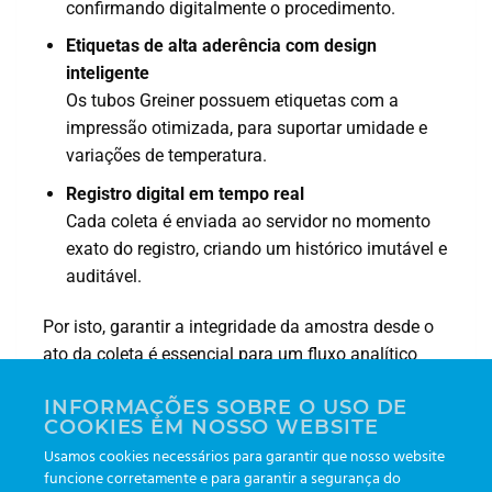
confirmando digitalmente o procedimento.
Etiquetas de alta aderência com design
inteligente
Os tubos Greiner possuem etiquetas com a
impressão otimizada, para suportar umidade e
variações de temperatura.
Registro digital em tempo real
Cada coleta é enviada ao servidor no momento
exato do registro, criando um histórico imutável e
auditável.
Por isto, garantir a integridade da amostra desde o
ato da coleta é essencial para um fluxo analítico
sem falhas. Com o
eTrack
, você reduz em até 90%
INFORMAÇÕES SOBRE O USO DE
os erros de coleta e fortalece a confiança de todos
COOKIES EM NOSSO WEBSITE
os envolvidos.
Usamos cookies necessários para garantir que nosso website
funcione corretamente e para garantir a segurança do