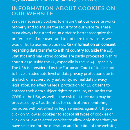
UE, especialmente nos EUA) (Art. 49 (1) (a) DSGVO).
INFORMATION ABOUT COOKIES ON
OUR WEBSITE
AI
auditoria
automação
CBAC
cbpc-ml-2025
CBPCML
We use necessary cookies to ensure that our website works
congresso
customização
dashboard
DICQ
eficiência
properly and to ensure the security of our website. These
enterprise
etrack
flebotomista
governança clínica
must always be turned on. In order to better recognize the
preferences of our users and to optimize this website, we
GreinerBioOne
greinerbioonebr
HL7
IA
informação
would like to use more cookies.
Risk information on consent
regarding data transfer to a third country (outside the EU).
inovação
ISO15189
laboratório
novas tecnologias
PALC
Statistics and marketing cookies are partly processed in third
podcast
preanalitica
processo de coleta
produtividade
countries (outside the EU, especially in the USA). Especially
The USA is considered by the European Court of Justice not
Pré-analítica
qualidade
rastreabilidade
RDC
to have an adequate level of data privacy protection due to
rotina laboratorial
saúde
tecnologia
tomada de decisão
the lack of a supervisory authority, no real data privacy
legislation, no effective legal protection for EU citizens to
Transformação
Transformação Digital
tubos
usabilidade
enforce their data subject rights to erasure, etc. under the
GDPR in the USA, as well as the risk that their data may be
VACUETTE®
processed by US authorities for control and monitoring
purposes without effective legal remedies against it. If you
click on "Allow all cookies" to accept all types of cookies or
click on "Allow selected cookies" to allow only those that you
have selected for the operation and function of the website,