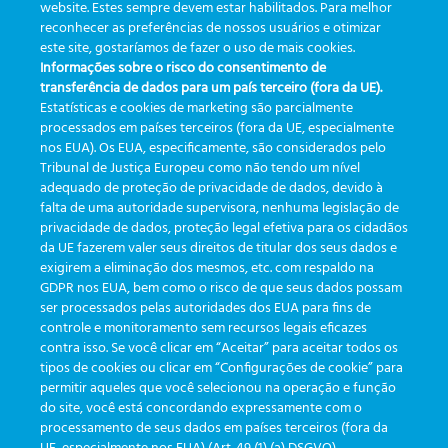
website. Estes sempre devem estar habilitados. Para melhor
reconhecer as preferências de nossos usuários e otimizar
Do registro ao resultado: A
Del registro al resultado: El
este site, gostaríamos de fazer o uso de mais cookies.
jornada da amostra – parte 1
recorrido de la muestra –
Informações sobre o risco do consentimento de
– Registro
Parte 3 – Selección
transferência de dados para um país terceiro (fora da UE).
Estatísticas e cookies de marketing são parcialmente
processados em países terceiros (fora da UE, especialmente
nos EUA). Os EUA, especificamente, são considerados pelo
Tribunal de Justiça Europeu como não tendo um nível
adequado de proteção de privacidade de dados, devido à
falta de uma autoridade supervisora, nenhuma legislação de
CATEGORÍAS
privacidade de dados, proteção legal efetiva para os cidadãos
da UE fazerem valer seus direitos de titular dos seus dados e
exigirem a eliminação dos mesmos, etc. com respaldo na
Actualizaciones
(19)
GDPR nos EUA, bem como o risco de que seus dados possam
ser processados pelas autoridades dos EUA para fins de
Eventos
(19)
controle e monitoramento sem recursos legais eficazes
Funcionalidades
(35)
contra isso. Se você clicar em “Aceitar” para aceitar todos os
tipos de cookies ou clicar em “Configurações de cookie” para
Boletines
(111)
permitir aqueles que você selecionou na operação e função
do site, você está concordando expressamente com o
processamento de seus dados em países terceiros (fora da
TAGS