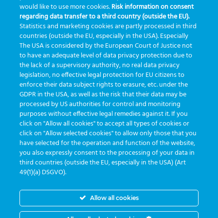
GreinerBioOne
greinerbioonebr
HL7
IA
informação
would like to use more cookies.
Risk information on consent
regarding data transfer to a third country (outside the EU).
inovação
ISO15189
laboratório
novas tecnologias
PALC
Statistics and marketing cookies are partly processed in third
podcast
preanalitica
processo de coleta
produtividade
countries (outside the EU, especially in the USA). Especially
The USA is considered by the European Court of Justice not
Pré-analítica
qualidade
rastreabilidade
RDC
to have an adequate level of data privacy protection due to
rotina laboratorial
saúde
tecnologia
tomada de decisão
the lack of a supervisory authority, no real data privacy
legislation, no effective legal protection for EU citizens to
Transformação
Transformação Digital
tubos
usabilidade
enforce their data subject rights to erasure, etc. under the
GDPR in the USA, as well as the risk that their data may be
VACUETTE®
processed by US authorities for control and monitoring
purposes without effective legal remedies against it. If you
click on "Allow all cookies" to accept all types of cookies or
click on "Allow selected cookies" to allow only those that you
have selected for the operation and function of the website,
you also expressly consent to the processing of your data in
third countries (outside the EU, especially in the USA) (Art
desarrollado por
Greiner Service Tech
49(1)(a) DSGVO).
Allow all cookies
© Copyright 2026 -
Greiner Bio-One e-Track
|
PRIVACIDAD