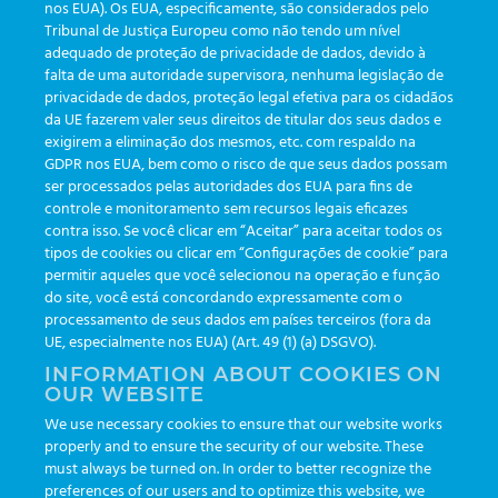
nos EUA). Os EUA, especificamente, são considerados pelo
Tribunal de Justiça Europeu como não tendo um nível
adequado de proteção de privacidade de dados, devido à
falta de uma autoridade supervisora, nenhuma legislação de
CATEGORÍAS
privacidade de dados, proteção legal efetiva para os cidadãos
da UE fazerem valer seus direitos de titular dos seus dados e
exigirem a eliminação dos mesmos, etc. com respaldo na
Actualizaciones
(19)
GDPR nos EUA, bem como o risco de que seus dados possam
ser processados pelas autoridades dos EUA para fins de
Eventos
(19)
controle e monitoramento sem recursos legais eficazes
Funcionalidades
(35)
contra isso. Se você clicar em “Aceitar” para aceitar todos os
tipos de cookies ou clicar em “Configurações de cookie” para
Boletines
(111)
permitir aqueles que você selecionou na operação e função
do site, você está concordando expressamente com o
processamento de seus dados em países terceiros (fora da
TAGS
UE, especialmente nos EUA) (Art. 49 (1) (a) DSGVO).
INFORMATION ABOUT COOKIES ON
OUR WEBSITE
AI
auditoria
automação
CBAC
cbpc-ml-2025
CBPCML
We use necessary cookies to ensure that our website works
congresso
customização
dashboard
DICQ
eficiência
properly and to ensure the security of our website. These
enterprise
etrack
flebotomista
governança clínica
must always be turned on. In order to better recognize the
preferences of our users and to optimize this website, we