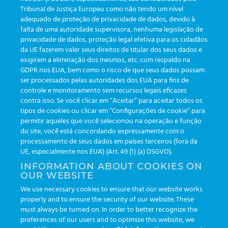
Tribunal de Justiça Europeu como não tendo um nível
adequado de proteção de privacidade de dados, devido à
falta de uma autoridade supervisora, nenhuma legislação de
KATEGORIEN
privacidade de dados, proteção legal efetiva para os cidadãos
da UE fazerem valer seus direitos de titular dos seus dados e
exigirem a eliminação dos mesmos, etc. com respaldo na
Aktualisierungen
(19)
GDPR nos EUA, bem como o risco de que seus dados possam
ser processados pelas autoridades dos EUA para fins de
Veranstaltungen
(19)
controle e monitoramento sem recursos legais eficazes
Funktionalitäten
(35)
contra isso. Se você clicar em “Aceitar” para aceitar todos os
tipos de cookies ou clicar em “Configurações de cookie” para
Newsletter
(111)
permitir aqueles que você selecionou na operação e função
do site, você está concordando expressamente com o
processamento de seus dados em países terceiros (fora da
TAGS
UE, especialmente nos EUA) (Art. 49 (1) (a) DSGVO).
INFORMATION ABOUT COOKIES ON
OUR WEBSITE
AI
auditoria
automação
CBAC
cbpc-ml-2025
CBPCML
We use necessary cookies to ensure that our website works
congresso
customização
dashboard
DICQ
eficiência
properly and to ensure the security of our website. These
enterprise
etrack
flebotomista
governança clínica
must always be turned on. In order to better recognize the
preferences of our users and to optimize this website, we
GreinerBioOne
greinerbioonebr
HL7
IA
informação