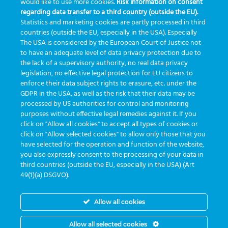
would like to use more cookies.
Risk information on consent
regarding data transfer to a third country (outside the EU).
inovação
ISO15189
laboratório
novas tecnologias
PALC
Statistics and marketing cookies are partly processed in third
podcast
preanalitica
processo de coleta
produtividade
countries (outside the EU, especially in the USA). Especially
The USA is considered by the European Court of Justice not
Pré-analítica
qualidade
rastreabilidade
RDC
to have an adequate level of data privacy protection due to
rotina laboratorial
saúde
tecnologia
tomada de decisão
the lack of a supervisory authority, no real data privacy
legislation, no effective legal protection for EU citizens to
Transformação
Transformação Digital
tubos
usabilidade
enforce their data subject rights to erasure, etc. under the
GDPR in the USA, as well as the risk that their data may be
VACUETTE®
processed by US authorities for control and monitoring
purposes without effective legal remedies against it. If you
click on "Allow all cookies" to accept all types of cookies or
click on "Allow selected cookies" to allow only those that you
have selected for the operation and function of the website,
you also expressly consent to the processing of your data in
third countries (outside the EU, especially in the USA) (Art
entwickelt von
Greiner Service Tech
49(1)(a) DSGVO).
Allow all cookies
© Copyright 2026 -
Greiner Bio-One e-Track
|
Privatsphäre
Allow all selected cookies