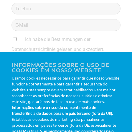
Ich habe die Bestimmungen der
Datenschutzrichtlinie gelesen und akzeptiert.
Bitte lasse dieses Feld leer.
Datenschutz-Bestimmungen
INFORMAÇÕES SOBRE O USO DE
COOKIES EM NOSSO WEBSITE
Usamos cookies necessários para garantir que nosso website
funcione corretamente e para garantir a segurança do
Greiner Bio-One eTrack und
website. Estes sempre devem estar habilitados. Para melhor
reconhecer as preferências de nossos usuários e otimizar
Programa de Acreditação de
RDC 786/2023: Ein
este site, gostaríamos de fazer o uso de mais cookies.
Laboratórios Clínicos (PALC)
Katalysator für Exzellenz im
Informações sobre o risco do consentimento de
Labormanagement
transferência de dados para um país terceiro (fora da UE).
Estatísticas e cookies de marketing são parcialmente
processados em países terceiros (fora da UE, especialmente
nos EUA). Os EUA, especificamente, são considerados pelo