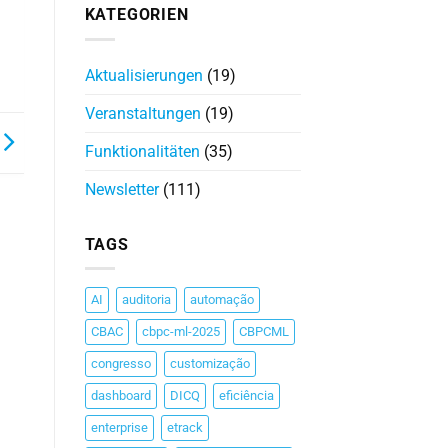
KATEGORIEN
Aktualisierungen
(19)
Veranstaltungen
(19)
Funktionalitäten
(35)
Newsletter
(111)
TAGS
AI
auditoria
automação
CBAC
cbpc-ml-2025
CBPCML
congresso
customização
dashboard
DICQ
eficiência
enterprise
etrack