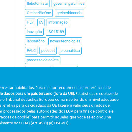
flebotomista
governança clínica
GreinerBioOne
greinerbioonebr
HL7
IA
informação
inovação
ISO15189
laboratório
novas tecnologias
PALC
podcast
preanalitica
processo de coleta
produtividade
Pré-analítica
qualidade
rastreabilidade
m estar habilitados. Para melhor reconhecer as preferências de
RDC
rotina laboratorial
saúde
 dados para um país terceiro (fora da UE).
Estatísticas e cookies de
tecnologia
tomada de decisão
pelo Tribunal de Justiça Europeu como não tendo um nível adequado
 efetiva para os cidadãos da UE fazerem valer seus direitos de
Transformação
r processados pelas autoridades dos EUA para fins de controle e
urações de cookie” para permitir aqueles que você selecionou na
Transformação Digital
tubos
ente nos EUA) (Art. 49 (1) (a) DSGVO).
usabilidade
VACUETTE®