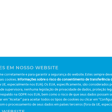
ES EM NOSSO WEBSITE
e corretamente e para garantir a segurança do website. Estes sempre deve
ais cookies.
Informações sobre o risco do consentimento de transferência de
da UE, especialmente nos EUA). Os EUA, especificamente, são considerados 
de supervisora, nenhuma legislação de privacidade de dados, proteção legal
m respaldo na GDPR nos EUA, bem como o risco de que seus dados possam se
ar em “Aceitar” para aceitar todos os tipos de cookies ou clicar em “Config
 o processamento de seus dados em países terceiros (fora da UE, especialm
 WEBSITE