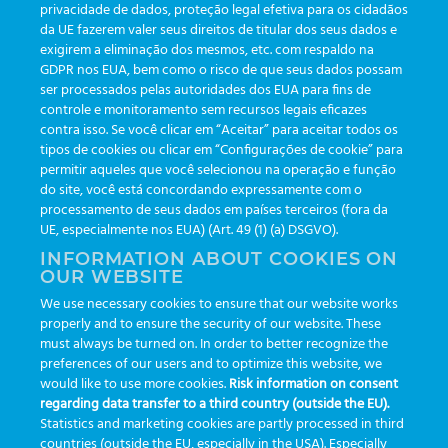
privacidade de dados, proteção legal efetiva para os cidadãos
da UE fazerem valer seus direitos de titular dos seus dados e
exigirem a eliminação dos mesmos, etc. com respaldo na
Aktualisierungen
(19)
GDPR nos EUA, bem como o risco de que seus dados possam
ser processados pelas autoridades dos EUA para fins de
Veranstaltungen
(19)
controle e monitoramento sem recursos legais eficazes
Funktionalitäten
(35)
contra isso. Se você clicar em “Aceitar” para aceitar todos os
tipos de cookies ou clicar em “Configurações de cookie” para
Newsletter
(111)
permitir aqueles que você selecionou na operação e função
do site, você está concordando expressamente com o
processamento de seus dados em países terceiros (fora da
TAGS
UE, especialmente nos EUA) (Art. 49 (1) (a) DSGVO).
INFORMATION ABOUT COOKIES ON
OUR WEBSITE
AI
auditoria
automação
CBAC
cbpc-ml-2025
CBPCML
We use necessary cookies to ensure that our website works
congresso
customização
dashboard
DICQ
eficiência
properly and to ensure the security of our website. These
enterprise
etrack
flebotomista
governança clínica
must always be turned on. In order to better recognize the
preferences of our users and to optimize this website, we
GreinerBioOne
greinerbioonebr
HL7
IA
informação
would like to use more cookies.
Risk information on consent
regarding data transfer to a third country (outside the EU).
inovação
ISO15189
laboratório
novas tecnologias
PALC
Statistics and marketing cookies are partly processed in third
podcast
preanalitica
processo de coleta
produtividade
countries (outside the EU, especially in the USA). Especially