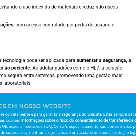
 evitando o uso indevido de materiais e reduzindo riscos
mações
, com acesso controlado por perfis de usuário e
 tecnologia pode ser aplicada para
aumentar a segurança, a
to ao paciente
. Ao adotar padrões como o HL7, a solução
rma segura entre sistemas, promovendo uma gestão mais
s laboratoriais.
ES EM NOSSO WEBSITE
e corretamente e para garantir a segurança do website. Estes sempre deve
ais cookies.
Informações sobre o risco do consentimento de transferência de
da UE, especialmente nos EUA). Os EUA, especificamente, são considerados 
de supervisora, nenhuma legislação de privacidade de dados, proteção legal