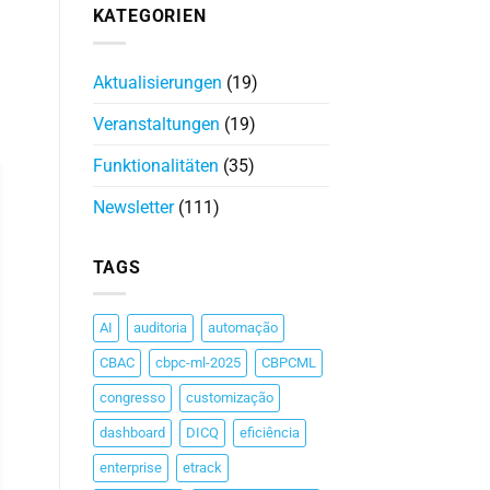
KATEGORIEN
Aktualisierungen
(19)
Veranstaltungen
(19)
Funktionalitäten
(35)
Newsletter
(111)
TAGS
AI
auditoria
automação
CBAC
cbpc-ml-2025
CBPCML
congresso
customização
dashboard
DICQ
eficiência
enterprise
etrack