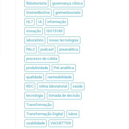
flebotomista
governança clínica
GreinerBioOne
greinerbioonebr
HL7
IA
informação
inovação
ISO15189
laboratório
novas tecnologias
PALC
podcast
preanalitica
processo de coleta
produtividade
Pré-analítica
qualidade
rastreabilidade
RDC
rotina laboratorial
saúde
tecnologia
tomada de decisão
Transformação
Transformação Digital
tubos
usabilidade
VACUETTE®