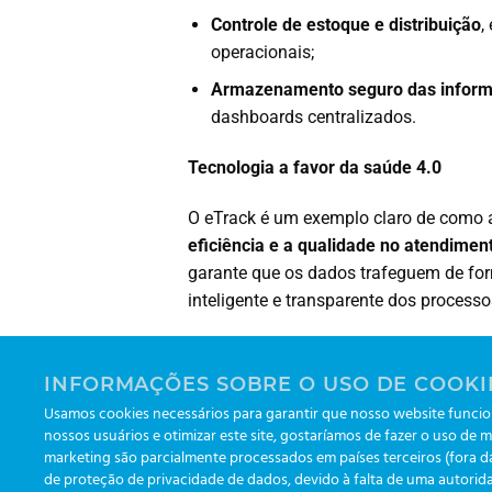
Controle de estoque e distribuição
,
operacionais;
Armazenamento seguro das infor
dashboards centralizados.
Tecnologia a favor da saúde 4.0
O eTrack é um exemplo claro de como a
eficiência e a qualidade no atendimen
garante que os dados trafeguem de fo
inteligente e transparente dos processo
Leonardo Lippel Rodrigues
Vertriebs- und Technologiemanager
INFORMAÇÕES SOBRE O USO DE COOKI
Usamos cookies necessários para garantir que nosso website funcion
linkedin.com/in/leonardolippel/
nossos usuários e otimizar este site, gostaríamos de fazer o uso de m
marketing são parcialmente processados em países terceiros (fora 
de proteção de privacidade de dados, devido à falta de uma autorida