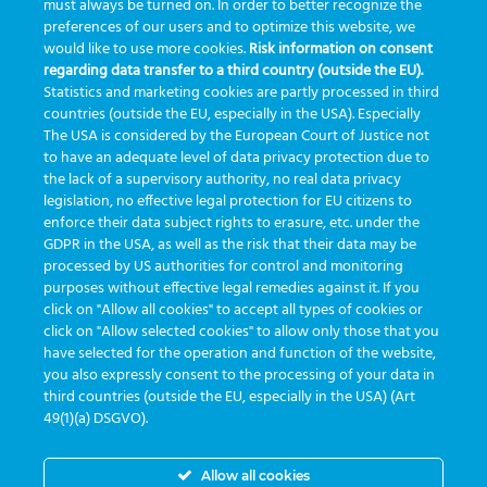
must always be turned on. In order to better recognize the
Clique na imagem abaixo para acessar o Guia GBO eTrack
preferences of our users and to optimize this website, we
would like to use more cookies.
Risk information on consent
regarding data transfer to a third country (outside the EU).
Statistics and marketing cookies are partly processed in third
countries (outside the EU, especially in the USA). Especially
The USA is considered by the European Court of Justice not
to have an adequate level of data privacy protection due to
the lack of a supervisory authority, no real data privacy
legislation, no effective legal protection for EU citizens to
enforce their data subject rights to erasure, etc. under the
GDPR in the USA, as well as the risk that their data may be
processed by US authorities for control and monitoring
purposes without effective legal remedies against it. If you
click on "Allow all cookies" to accept all types of cookies or
click on "Allow selected cookies" to allow only those that you
have selected for the operation and function of the website,
you also expressly consent to the processing of your data in
third countries (outside the EU, especially in the USA) (Art
desarrollado por
Greiner Service Tech
49(1)(a) DSGVO).
Allow all cookies