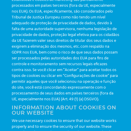
processados em países terceiros (fora da UE, especialmente
nos EUA). Os EUA, especificamente, são considerados pelo
Tribunal de Justiça Europeu como não tendo um nível
adequado de proteção de privacidade de dados, devido à
Versión Web
falta de uma autoridade supervisora, nenhuma legislação de
privacidade de dados, proteção legal efetiva para os cidadãos
da UE fazerem valer seus direitos de titular dos seus dados e
exigirem a eliminação dos mesmos, etc. com respaldo na
GDPR nos EUA, bem como o risco de que seus dados possam
ser processados pelas autoridades dos EUA para fins de
controle e monitoramento sem recursos legais eficazes
contra isso. Se você clicar em “Aceitar” para aceitar todos os
tipos de cookies ou clicar em “Configurações de cookie” para
permitir aqueles que você selecionou na operação e função
do site, você está concordando expressamente com o
Versión Web
processamento de seus dados em países terceiros (fora da
UE, especialmente nos EUA) (Art. 49 (1) (a) DSGVO).
INFORMATION ABOUT COOKIES ON
OUR WEBSITE
We use necessary cookies to ensure that our website works
Guia rápido de instruções
properly and to ensure the security of our website. These