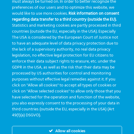
must always be turned on. In order to better recognize the
Clique na imagem abaixo para acessar o Guia GBO eTrack
preferences of our users and to optimize this website, we
would like to use more cookies.
Risk information on consent
regarding data transfer to a third country (outside the EU).
Statistics and marketing cookies are partly processed in third
countries (outside the EU, especially in the USA). Especially
The USA is considered by the European Court of Justice not
to have an adequate level of data privacy protection due to
the lack of a supervisory authority, no real data privacy
legislation, no effective legal protection for EU citizens to
enforce their data subject rights to erasure, etc. under the
GDPR in the USA, as well as the risk that their data may be
processed by US authorities for control and monitoring
purposes without effective legal remedies against it. If you
click on "Allow all cookies" to accept all types of cookies or
click on "Allow selected cookies" to allow only those that you
have selected for the operation and function of the website,
you also expressly consent to the processing of your data in
third countries (outside the EU, especially in the USA) (Art
entwickelt von
Greiner Service Tech
49(1)(a) DSGVO).
Allow all cookies