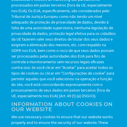
processados em países terceiros (fora da UE, especialmente
nos EUA). Os EUA, especificamente, são considerados pelo
Tribunal de Justiça Europeu como não tendo um nível
adequado de proteção de privacidade de dados, devido à
Web-Version
falta de uma autoridade supervisora, nenhuma legislação de
privacidade de dados, proteção legal efetiva para os cidadãos
da UE fazerem valer seus direitos de titular dos seus dados e
exigirem a eliminação dos mesmos, etc. com respaldo na
GDPR nos EUA, bem como o risco de que seus dados possam
ser processados pelas autoridades dos EUA para fins de
controle e monitoramento sem recursos legais eficazes
contra isso. Se você clicar em “Aceitar” para aceitar todos os
tipos de cookies ou clicar em “Configurações de cookie” para
permitir aqueles que você selecionou na operação e função
do site, você está concordando expressamente com o
Web-Version
processamento de seus dados em países terceiros (fora da
UE, especialmente nos EUA) (Art. 49 (1) (a) DSGVO).
INFORMATION ABOUT COOKIES ON
OUR WEBSITE
We use necessary cookies to ensure that our website works
Guia rápido de instruções
properly and to ensure the security of our website. These