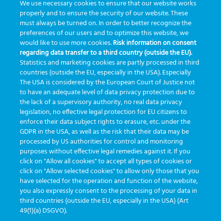
We use necessary cookies to ensure that our website works
View Categories
properly and to ensure the security of our website. These
must always be turned on. In order to better recognize the
preferences of our users and to optimize this website, we
Página inicial
eLearning
would like to use more cookies.
Risk information on consent
regarding data transfer to a third country (outside the EU).
Gold version
Statistics and marketing cookies are partly processed in third
Gold version
countries (outside the EU, especially in the USA). Especially
The USA is considered by the European Court of Justice not
to have an adequate level of data privacy protection due to
User guide Gold version: introduction
the lack of a supervisory authority, no real data privacy
Cockpit Manager Configuration
legislation, no effective legal protection for EU citizens to
enforce their data subject rights to erasure, etc. under the
Using the APP on mobile devices
GDPR in the USA, as well as the risk that their data may be
Video tutorial eTrack
processed by US authorities for control and monitoring
purposes without effective legal remedies against it. If you
click on "Allow all cookies" to accept all types of cookies or
click on "Allow selected cookies" to allow only those that you
have selected for the operation and function of the website,
you also expressly consent to the processing of your data in
third countries (outside the EU, especially in the USA) (Art
developed by
Greiner Service Tech
49(1)(a) DSGVO).