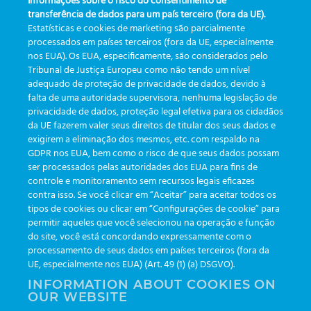
Informações sobre o risco do consentimento de
Skip
transferência de dados para um país terceiro (fora da UE).
to
Estatísticas e cookies de marketing são parcialmente
processados em países terceiros (fora da UE, especialmente
content
nos EUA). Os EUA, especificamente, são considerados pelo
Tribunal de Justiça Europeu como não tendo um nível
adequado de proteção de privacidade de dados, devido à
falta de uma autoridade supervisora, nenhuma legislação de
privacidade de dados, proteção legal efetiva para os cidadãos
da UE fazerem valer seus direitos de titular dos seus dados e
exigirem a eliminação dos mesmos, etc. com respaldo na
GDPR nos EUA, bem como o risco de que seus dados possam
ser processados pelas autoridades dos EUA para fins de
controle e monitoramento sem recursos legais eficazes
contra isso. Se você clicar em “Aceitar” para aceitar todos os
tipos de cookies ou clicar em “Configurações de cookie” para
permitir aqueles que você selecionou na operação e função
do site, você está concordando expressamente com o
processamento de seus dados em países terceiros (fora da
UE, especialmente nos EUA) (Art. 49 (1) (a) DSGVO).
INFORMATION ABOUT COOKIES ON
OUR WEBSITE