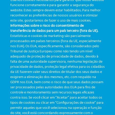
Usamos cookies necessários para garantir que nosso website
Video del Dashboard
funcione corretamente e para garantir a segurança do
website. Estes sempre devem estar habilitados. Para melhor
reconhecer as preferências de nossos usuários e otimizar
este site, gostaríamos de fazer o uso de mais cookies.
Informações sobre o risco do consentimento de
transferência de dados para um país terceiro (fora da UE).
Estatísticas e cookies de marketing são parcialmente
processados em países terceiros (fora da UE, especialmente
nos EUA). Os EUA, especificamente, são considerados pelo
Tribunal de Justiça Europeu como não tendo um nível
adequado de proteção de privacidade de dados, devido à
falta de uma autoridade supervisora, nenhuma legislação de
privacidade de dados, proteção legal efetiva para os cidadãos
Video de la aplicación
da UE fazerem valer seus direitos de titular dos seus dados e
exigirem a eliminação dos mesmos, etc. com respaldo na
GDPR nos EUA, bem como o risco de que seus dados possam
ser processados pelas autoridades dos EUA para fins de
controle e monitoramento sem recursos legais eficazes
contra isso. Se você clicar em “Aceitar” para aceitar todos os
tipos de cookies ou clicar em “Configurações de cookie” para
permitir aqueles que você selecionou na operação e função
do site, você está concordando expressamente com o