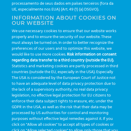
processamento de seus dados em países terceiros (fora da
UE, especialmente nos EUA) (Art. 49 (1) (a) DSGVO).
INFORMATION ABOUT COOKIES ON
OUR WEBSITE
We use necessary cookies to ensure that our website works
properly and to ensure the security of our website. These
What are your Feelings
must always be turned on. In order to better recognize the
preferences of our users and to optimize this website, we
would like to use more cookies.
Risk information on consent
regarding data transfer to a third country (outside the EU).
Statistics and marketing cookies are partly processed in third
Compartilhar este artigo:
countries (outside the EU, especially in the USA). Especially
The USA is considered by the European Court of Justice not
to have an adequate level of data privacy protection due to
the lack of a supervisory authority, no real data privacy
legislation, no effective legal protection for EU citizens to
enforce their data subject rights to erasure, etc. under the
GDPR in the USA, as well as the risk that their data may be
Usando la
Guía del usuario
processed by US authorities for control and monitoring
APLICACIÓN en
versión Gold:
purposes without effective legal remedies against it. If you
dispositivos móviles
introducción
click on "Allow all cookies" to accept all types of cookies or
click on "Allow selected cookies" to allow only those that you