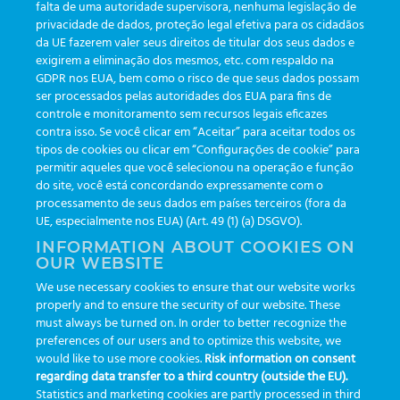
falta de uma autoridade supervisora, nenhuma legislação de
privacidade de dados, proteção legal efetiva para os cidadãos
da UE fazerem valer seus direitos de titular dos seus dados e
exigirem a eliminação dos mesmos, etc. com respaldo na
GDPR nos EUA, bem como o risco de que seus dados possam
ser processados pelas autoridades dos EUA para fins de
controle e monitoramento sem recursos legais eficazes
contra isso. Se você clicar em “Aceitar” para aceitar todos os
tipos de cookies ou clicar em “Configurações de cookie” para
permitir aqueles que você selecionou na operação e função
Sorteio SBBq
do site, você está concordando expressamente com o
processamento de seus dados em países terceiros (fora da
UE, especialmente nos EUA) (Art. 49 (1) (a) DSGVO).
INFORMATION ABOUT COOKIES ON
OUR WEBSITE
We use necessary cookies to ensure that our website works
properly and to ensure the security of our website. These
must always be turned on. In order to better recognize the
preferences of our users and to optimize this website, we
would like to use more cookies.
Risk information on consent
regarding data transfer to a third country (outside the EU).
Statistics and marketing cookies are partly processed in third