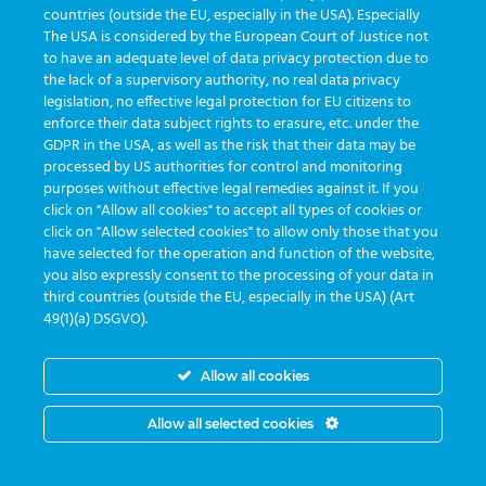
countries (outside the EU, especially in the USA). Especially
The USA is considered by the European Court of Justice not
to have an adequate level of data privacy protection due to
the lack of a supervisory authority, no real data privacy
legislation, no effective legal protection for EU citizens to
Segunda a sexta das 8:30 às 17:30
enforce their data subject rights to erasure, etc. under the
GDPR in the USA, as well as the risk that their data may be
processed by US authorities for control and monitoring
purposes without effective legal remedies against it. If you
click on "Allow all cookies" to accept all types of cookies or
click on "Allow selected cookies" to allow only those that you
have selected for the operation and function of the website,
you also expressly consent to the processing of your data in
third countries (outside the EU, especially in the USA) (Art
49(1)(a) DSGVO).
Allow all cookies
Allow all selected cookies