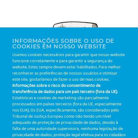
INFORMAÇÕES SOBRE O USO DE
COOKIES EM NOSSO WEBSITE
Usamos cookies necessários para garantir que nosso website
funcione corretamente e para garantir a segurança do
website. Estes sempre devem estar habilitados. Para melhor
reconhecer as preferências de nossos usuários e otimizar
este site, gostaríamos de fazer o uso de mais cookies.
PISTA 4
Informações sobre o risco do consentimento de
transferência de dados para um país terceiro (fora da UE).
Estatísticas e cookies de marketing são parcialmente
Somos responsáveis pelo desenvolvimento
processados em países terceiros (fora da UE, especialmente
nos EUA). Os EUA, especificamente, são considerados pelo
do primeiro sistema de coleta de sangue a
Tribunal de Justiça Europeu como não tendo um nível
vácuo feito de plástico PET, mundialmente
adequado de proteção de privacidade de dados, devido à
falta de uma autoridade supervisora, nenhuma legislação de
conhecido através da marca VACUETTE®.
privacidade de dados, proteção legal efetiva para os cidadãos