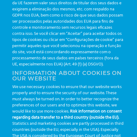
da UE fazerem valer seus direitos de titular dos seus dados e
exigirem a eliminação dos mesmos, etc. com respaldo na
Os nossos valores corporativos são:
GDPR nos EUA, bem como o risco de que seus dados possam
ser processados pelas autoridades dos EUA para fins de
controle e monitoramento sem recursos legais eficazes
✓ Qualidade
contra isso. Se você clicar em “Aceitar” para aceitar todos os
✓ Presença Global
tipos de cookies ou clicar em “Configurações de cookie” para
permitir aqueles que você selecionou na operação e função
✓ Foco no cliente
do site, você está concordando expressamente com o
processamento de seus dados em países terceiros (fora da
✓ Conhecimento especializado
UE, especialmente nos EUA) (Art. 49 (1) (a) DSGVO).
✓ Eficiência
INFORMATION ABOUT COOKIES ON
OUR WEBSITE
We use necessary cookies to ensure that our website works
Preocupados com o futuro sustentável,
properly and to ensure the security of our website. These
reduziremos nossas emissões de CO2 em
must always be turned on. In order to better recognize the
preferences of our users and to optimize this website, we
mais de 50% até 2030, produzindo produtos
would like to use more cookies.
Risk information on consent
regarding data transfer to a third country (outside the EU).
utilizando energia limpa e renovável. A
Statistics and marketing cookies are partly processed in third
energia recuperada durante a produção de
countries (outside the EU, especially in the USA). Especially
The USA is considered by the European Court of Justice not