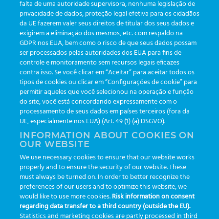
falta de uma autoridade supervisora, nenhuma legislação de
privacidade de dados, proteção legal efetiva para os cidadãos
da UE fazerem valer seus direitos de titular dos seus dados e
exigirem a eliminação dos mesmos, etc. com respaldo na
GDPR nos EUA, bem como o risco de que seus dados possam
ser processados pelas autoridades dos EUA para fins de
controle e monitoramento sem recursos legais eficazes
contra isso. Se você clicar em “Aceitar” para aceitar todos os
tipos de cookies ou clicar em “Configurações de cookie” para
permitir aqueles que você selecionou na operação e função
Participe do nosso sorteio
do site, você está concordando expressamente com o
processamento de seus dados em países terceiros (fora da
UE, especialmente nos EUA) (Art. 49 (1) (a) DSGVO).
INFORMATION ABOUT COOKIES ON
OUR WEBSITE
We use necessary cookies to ensure that our website works
properly and to ensure the security of our website. These
must always be turned on. In order to better recognize the
preferences of our users and to optimize this website, we
would like to use more cookies.
Risk information on consent
regarding data transfer to a third country (outside the EU).
Statistics and marketing cookies are partly processed in third