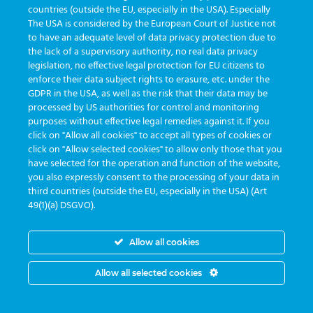
countries (outside the EU, especially in the USA). Especially
The USA is considered by the European Court of Justice not
to have an adequate level of data privacy protection due to
the lack of a supervisory authority, no real data privacy
legislation, no effective legal protection for EU citizens to
Segunda a sexta das 8:30 às 17:30
enforce their data subject rights to erasure, etc. under the
GDPR in the USA, as well as the risk that their data may be
processed by US authorities for control and monitoring
purposes without effective legal remedies against it. If you
click on "Allow all cookies" to accept all types of cookies or
click on "Allow selected cookies" to allow only those that you
have selected for the operation and function of the website,
you also expressly consent to the processing of your data in
third countries (outside the EU, especially in the USA) (Art
49(1)(a) DSGVO).
Allow all cookies
Allow all selected cookies