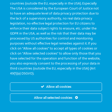
countries (outside the EU, especially in the USA). Especially
The USA is considered by the European Court of Justice not
to have an adequate level of data privacy protection due to
the lack of a supervisory authority, no real data privacy
Remember Me
legislation, no effective legal protection for EU citizens to
enforce their data subject rights to erasure, etc. under the
GDPR in the USA, as well as the risk that their data may be
processed by US authorities for control and monitoring
purposes without effective legal remedies against it. If you
click on "Allow all cookies" to accept all types of cookies or
Lost your password?
click on "Allow selected cookies" to allow only those that you
have selected for the operation and function of the website,
you also expressly consent to the processing of your data in
third countries (outside the EU, especially in the USA) (Art
49(1)(a) DSGVO).
Allow all cookies
Segunda a sexta das 8:30 às 17:30
Allow all selected cookies