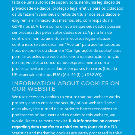
falta de uma autoridade supervisora, nenhuma legislação de
privacidade de dados, proteção legal efetiva para os cidadãos
da UE fazerem valer seus direitos de titular dos seus dados e
exigirem a eliminação dos mesmos, etc. com respaldo na
GDPR nos EUA, bem como o risco de que seus dados possam
ser processados pelas autoridades dos EUA para fins de
controle e monitoramento sem recursos legais eficazes
contra isso. Se você clicar em “Aceitar” para aceitar todos os
Entre com seu usuário e senha para continuar
tipos de cookies ou clicar em “Configurações de cookie” para
permitir aqueles que você selecionou na operação e função
do site, você está concordando expressamente com o
processamento de seus dados em países terceiros (fora da
UE, especialmente nos EUA) (Art. 49 (1) (a) DSGVO).
INFORMATION ABOUT COOKIES ON
Username or Email Address
OUR WEBSITE
We use necessary cookies to ensure that our website works
properly and to ensure the security of our website. These
must always be turned on. In order to better recognize the
Password
preferences of our users and to optimize this website, we
would like to use more cookies.
Risk information on consent
regarding data transfer to a third country (outside the EU).
Statistics and marketing cookies are partly processed in third