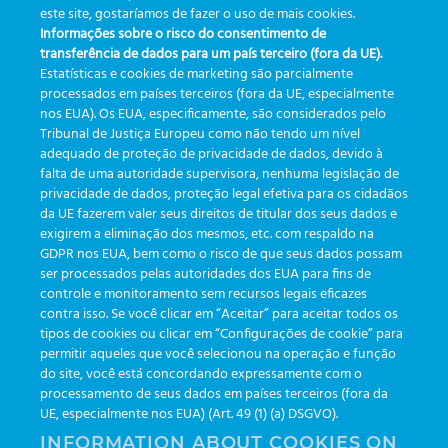
este site, gostaríamos de fazer o uso de mais cookies.
Informações sobre o risco do consentimento de
transferência de dados para um país terceiro (fora da UE).
Estatísticas e cookies de marketing são parcialmente
processados em países terceiros (fora da UE, especialmente
nos EUA). Os EUA, especificamente, são considerados pelo
Tribunal de Justiça Europeu como não tendo um nível
adequado de proteção de privacidade de dados, devido à
falta de uma autoridade supervisora, nenhuma legislação de
privacidade de dados, proteção legal efetiva para os cidadãos
da UE fazerem valer seus direitos de titular dos seus dados e
exigirem a eliminação dos mesmos, etc. com respaldo na
GDPR nos EUA, bem como o risco de que seus dados possam
ser processados pelas autoridades dos EUA para fins de
controle e monitoramento sem recursos legais eficazes
CAÇA AO TESOURO
contra isso. Se você clicar em “Aceitar” para aceitar todos os
tipos de cookies ou clicar em “Configurações de cookie” para
permitir aqueles que você selecionou na operação e função
do site, você está concordando expressamente com o
A
RASTREABILIDADE
dos insumos é um
processamento de seus dados em países terceiros (fora da
importante elemento para a segurança e
UE, especialmente nos EUA) (Art. 49 (1) (a) DSGVO).
INFORMATION ABOUT COOKIES ON
qualidade dos processos da fase pré-