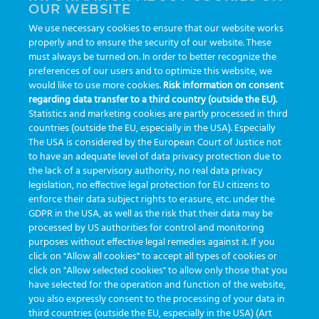
OUR WEBSITE
analítica.
We use necessary cookies to ensure that our website works
properly and to ensure the security of our website. These
must always be turned on. In order to better recognize the
Agora a rastreabilidade vai te dar
BRINDES
!
preferences of our users and to optimize this website, we
would like to use more cookies.
Risk information on consent
regarding data transfer to a third country (outside the EU).
Nesta
CAÇA AO TESOURO
, utilize os QR
Statistics and marketing cookies are partly processed in third
countries (outside the EU, especially in the USA). Especially
Codes que estão distribuídos em pontos
The USA is considered by the European Court of Justice not
estratégicos para descobrir onde você pode
to have an adequate level of data privacy protection due to
the lack of a supervisory authority, no real data privacy
encontrar a próxima pista. É só apontar a
legislation, no effective legal protection for EU citizens to
enforce their data subject rights to erasure, etc. under the
câmera do seu celular e abrir a página no
GDPR in the USA, as well as the risk that their data may be
seu navegador de internet.
processed by US authorities for control and monitoring
purposes without effective legal remedies against it. If you
click on "Allow all cookies" to accept all types of cookies or
Desvende o enigma e dirija-se ao local para
click on "Allow selected cookies" to allow only those that you
have selected for the operation and function of the website,
encontrar o QR Code para a próxima pista.
you also expressly consent to the processing of your data in
third countries (outside the EU, especially in the USA) (Art