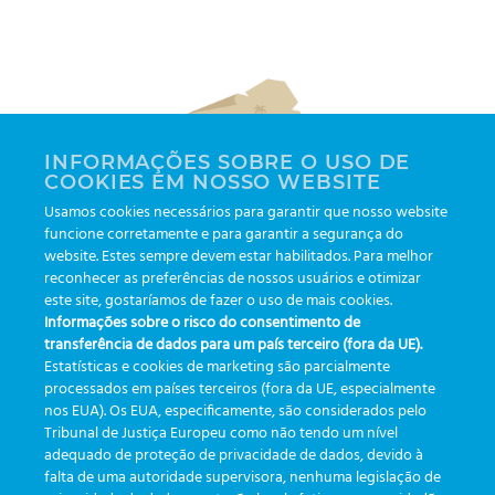
INFORMAÇÕES SOBRE O USO DE
COOKIES EM NOSSO WEBSITE
Usamos cookies necessários para garantir que nosso website
funcione corretamente e para garantir a segurança do
website. Estes sempre devem estar habilitados. Para melhor
reconhecer as preferências de nossos usuários e otimizar
este site, gostaríamos de fazer o uso de mais cookies.
Informações sobre o risco do consentimento de
CAÇA AO TESOURO
transferência de dados para um país terceiro (fora da UE).
Estatísticas e cookies de marketing são parcialmente
processados em países terceiros (fora da UE, especialmente
nos EUA). Os EUA, especificamente, são considerados pelo
Olá!
Tribunal de Justiça Europeu como não tendo um nível
adequado de proteção de privacidade de dados, devido à
falta de uma autoridade supervisora, nenhuma legislação de
Este é o jogo da
RASTREABILIDADE
,