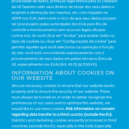
privacidade de dados, proteção legal efetiva para os cidadãos
da UE fazerem valer seus direitos de titular dos seus dados e
promovido pelo eTrack Greiner Bio-One.
exigirem a eliminação dos mesmos, etc. com respaldo na
Você pode ganhar prêmios se desvendar
GDPR nos EUA, bem como o risco de que seus dados possam
ser processados pelas autoridades dos EUA para fins de
todos os enigmas
controle e monitoramento sem recursos legais eficazes
contra isso. Se você clicar em “Aceitar” para aceitar todos os
tipos de cookies ou clicar em “Configurações de cookie” para
Os enigmas serão disponibilizados em
permitir aqueles que você selecionou na operação e função
do site, você está concordando expressamente com o
formato de QR Code, espalhados por todo o
processamento de seus dados em países terceiros (fora da
recinto do 54º CBPC/ML. Para participar
UE, especialmente nos EUA) (Art. 49 (1) (a) DSGVO).
você precisa encontrá-los e desvendar a
INFORMATION ABOUT COOKIES ON
OUR WEBSITE
pista que leva ao próximo enigma.
We use necessary cookies to ensure that our website works
properly and to ensure the security of our website. These
must always be turned on. In order to better recognize the
Daremos as dicas de onde as pistas estão
preferences of our users and to optimize this website, we
escondidas, mas você precisa descobri-las
would like to use more cookies.
Risk information on consent
regarding data transfer to a third country (outside the EU).
na sequência.
Statistics and marketing cookies are partly processed in third
countries (outside the EU, especially in the USA). Especially
Quando descobrir as respostas, você deverá