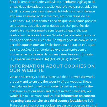
falta de uma autoridade supervisora, nenhuma legislação de
privacidade de dados, proteção legal efetiva para os cidadãos
da UE fazerem valer seus direitos de titular dos seus dados e
exigirem a eliminação dos mesmos, etc. com respaldo na
GDPR nos EUA, bem como o risco de que seus dados possam
ser processados pelas autoridades dos EUA para fins de
controle e monitoramento sem recursos legais eficazes
contra isso. Se você clicar em “Aceitar” para aceitar todos os
tipos de cookies ou clicar em “Configurações de cookie” para
permitir aqueles que você selecionou na operação e função
CAÇA AO TESOURO
do site, você está concordando expressamente com o
processamento de seus dados em países terceiros (fora da
UE, especialmente nos EUA) (Art. 49 (1) (a) DSGVO).
Tarefa concluída
INFORMATION ABOUT COOKIES ON
OUR WEBSITE
Você já participou deste desafio
We use necessary cookies to ensure that our website works
properly and to ensure the security of our website. These
must always be turned on. In order to better recognize the
preferences of our users and to optimize this website, we
would like to use more cookies.
Risk information on consent
regarding data transfer to a third country (outside the EU).
Statistics and marketing cookies are partly processed in third