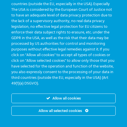
countries (outside the EU, especially in the USA). Especially
The USA is considered by the European Court of Justice not
to have an adequate level of data privacy protection due to
the lack of a supervisory authority, no real data privacy
legislation, no effective legal protection for EU citizens to
enforce their data subject rights to erasure, etc. under the
GDPR in the USA, as well as the risk that their data may be
processed by US authorities for control and monitoring
purposes without effective legal remedies against it. If you
click on "Allow all cookies" to accept all types of cookies or
Segunda a sexta das 8:30 às 17:30
click on "Allow selected cookies" to allow only those that you
have selected for the operation and function of the website,
you also expressly consent to the processing of your data in
third countries (outside the EU, especially in the USA) (Art
49(1)(a) DSGVO).
Allow all cookies
Allow all selected cookies