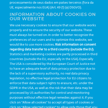
processamento de seus dados em países terceiros (fora da
3 – Beim ersten Zugriff werden Sie aufgefordert, Ihr
UE, especialmente nos EUA) (Art. 49 (1) (a) DSGVO).
Passwort zu ändern und zu bestätigen
INFORMATION ABOUT COOKIES ON
4 – Befolgen Sie die nächsten Schritte, um Benutzer und
OUR WEBSITE
Einheiten zu konfigurieren
We use necessary cookies to ensure that our website works
properly and to ensure the security of our website. These
must always be turned on. In order to better recognize the
preferences of our users and to optimize this website, we
What are your Feelings
would like to use more cookies.
Risk information on consent
regarding data transfer to a third country (outside the EU).
Statistics and marketing cookies are partly processed in third
countries (outside the EU, especially in the USA). Especially
The USA is considered by the European Court of Justice not
Share This Article :
to have an adequate level of data privacy protection due to
the lack of a supervisory authority, no real data privacy
legislation, no effective legal protection for EU citizens to
enforce their data subject rights to erasure, etc. under the
GDPR in the USA, as well as the risk that their data may be
processed by US authorities for control and monitoring
Cockpit Manager-
Verwendung der APP
purposes without effective legal remedies against it. If you
Konfiguration
auf mobilen Geräten
click on "Allow all cookies" to accept all types of cookies or
click on "Allow selected cookies" to allow only those that you