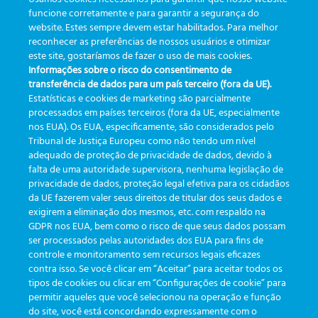
Benutzerhandbuch testversion: einführung
funcione corretamente e para garantir a segurança do
website. Estes sempre devem estar habilitados. Para melhor
BENUTZERHANDBUCH
reconhecer as preferências de nossos usuários e otimizar
este site, gostaríamos de fazer o uso de mais cookies.
Informações sobre o risco do consentimento de
TESTVERSION:
transferência de dados para um país terceiro (fora da UE).
Estatísticas e cookies de marketing são parcialmente
EINFÜHRUNG
processados em países terceiros (fora da UE, especialmente
nos EUA). Os EUA, especificamente, são considerados pelo
Tribunal de Justiça Europeu como não tendo um nível
adequado de proteção de privacidade de dados, devido à
falta de uma autoridade supervisora, nenhuma legislação de
< 1 min read
privacidade de dados, proteção legal efetiva para os cidadãos
da UE fazerem valer seus direitos de titular dos seus dados e
Nach Abschluss des Abonnements auf der
exigirem a eliminação dos mesmos, etc. com respaldo na
Website www.gboetrack.com.br erhält der
GDPR nos EUA, bem como o risco de que seus dados possam
ser processados pelas autoridades dos EUA para fins de
Verantwortliche eine E-Mail mit einem Link.
controle e monitoramento sem recursos legais eficazes
contra isso. Se você clicar em “Aceitar” para aceitar todos os
1 – Klicken Sie auf den Link
tipos de cookies ou clicar em “Configurações de cookie” para
2 – Geben Sie Ihren Benutzernamen und Ihr Passwort
permitir aqueles que você selecionou na operação e função
ein, die Sie in der E-Mail erhalten haben
do site, você está concordando expressamente com o