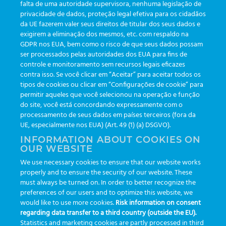
falta de uma autoridade supervisora, nenhuma legislação de
Ir
privacidade de dados, proteção legal efetiva para os cidadãos
para
da UE fazerem valer seus direitos de titular dos seus dados e
o
exigirem a eliminação dos mesmos, etc. com respaldo na
conteúdo
GDPR nos EUA, bem como o risco de que seus dados possam
SETUP
ser processados pelas autoridades dos EUA para fins de
controle e monitoramento sem recursos legais eficazes
contra isso. Se você clicar em “Aceitar” para aceitar todos os
tipos de cookies ou clicar em “Configurações de cookie” para
Nenhum produto foi encontrado para a sua seleção.
permitir aqueles que você selecionou na operação e função
do site, você está concordando expressamente com o
processamento de seus dados em países terceiros (fora da
UE, especialmente nos EUA) (Art. 49 (1) (a) DSGVO).
Desenvolvido por
Greiner Service Tech
INFORMATION ABOUT COOKIES ON
OUR WEBSITE
We use necessary cookies to ensure that our website works
properly and to ensure the security of our website. These
© Copyright 2026 -
Greiner Bio-One
|
Privacidade
must always be turned on. In order to better recognize the
preferences of our users and to optimize this website, we
Segunda a sexta das 8:30 às 17:30
would like to use more cookies.
Risk information on consent
regarding data transfer to a third country (outside the EU).
Statistics and marketing cookies are partly processed in third