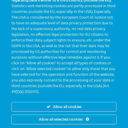
regarding data transfer to a third country (outside the EU).
Me integro a diversos sistemas, desde
Statistics and marketing cookies are partly processed in third
countries (outside the EU, especially in the USA). Especially
hospitalares até laboratórios de apoio e
The USA is considered by the European Court of Justice not
operadoras.
to have an adequate level of data privacy protection due to
the lack of a supervisory authority, no real data privacy
legislation, no effective legal protection for EU citizens to
Trabalhamos com a tecnologia de Cloud
enforce their data subject rights to erasure, etc. under the
GDPR in the USA, as well as the risk that their data may be
para armazenamento de dados.
processed by US authorities for control and monitoring
purposes without effective legal remedies against it. If you
click on "Allow all cookies" to accept all types of cookies or
Meu nome é uma das principais teclas em
click on "Allow selected cookies" to allow only those that you
have selected for the operation and function of the website,
seu computador. Venha nos visitar!
you also expressly consent to the processing of your data in
third countries (outside the EU, especially in the USA) (Art
49(1)(a) DSGVO).
Allow all cookies
Allow all selected cookies