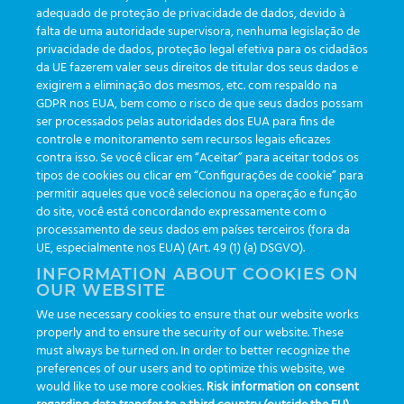
adequado de proteção de privacidade de dados, devido à
falta de uma autoridade supervisora, nenhuma legislação de
privacidade de dados, proteção legal efetiva para os cidadãos
da UE fazerem valer seus direitos de titular dos seus dados e
exigirem a eliminação dos mesmos, etc. com respaldo na
GDPR nos EUA, bem como o risco de que seus dados possam
ser processados pelas autoridades dos EUA para fins de
controle e monitoramento sem recursos legais eficazes
contra isso. Se você clicar em “Aceitar” para aceitar todos os
tipos de cookies ou clicar em “Configurações de cookie” para
permitir aqueles que você selecionou na operação e função
do site, você está concordando expressamente com o
PISTA 3
processamento de seus dados em países terceiros (fora da
UE, especialmente nos EUA) (Art. 49 (1) (a) DSGVO).
Proporcionamos interfaceamento com
INFORMATION ABOUT COOKIES ON
OUR WEBSITE
equipamentos de laboratório com rapidez e
We use necessary cookies to ensure that our website works
segurança nas análises e resultados de
properly and to ensure the security of our website. These
must always be turned on. In order to better recognize the
exames.
preferences of our users and to optimize this website, we
would like to use more cookies.
Risk information on consent