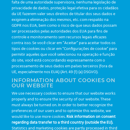
falta de uma autoridade supervisora, nenhuma legislação de
privacidade de dados, proteção legal efetiva para os cidadãos
da UE fazerem valer seus direitos de titular dos seus dados e
exigirem a eliminação dos mesmos, etc. com respaldo na
GDPR nos EUA, bem como o risco de que seus dados possam
ser processados pelas autoridades dos EUA para fins de
controle e monitoramento sem recursos legais eficazes
contra isso. Se você clicar em “Aceitar” para aceitar todos os
tipos de cookies ou clicar em “Configurações de cookie” para
Esta ação está encerrada!
permitir aqueles que você selecionou na operação e função
Obrigado
do site, você está concordando expressamente com o
processamento de seus dados em países terceiros (fora da
UE, especialmente nos EUA) (Art. 49 (1) (a) DSGVO).
INFORMATION ABOUT COOKIES ON
OUR WEBSITE
We use necessary cookies to ensure that our website works
properly and to ensure the security of our website. These
must always be turned on. In order to better recognize the
preferences of our users and to optimize this website, we
would like to use more cookies.
Risk information on consent
regarding data transfer to a third country (outside the EU).
Statistics and marketing cookies are partly processed in third