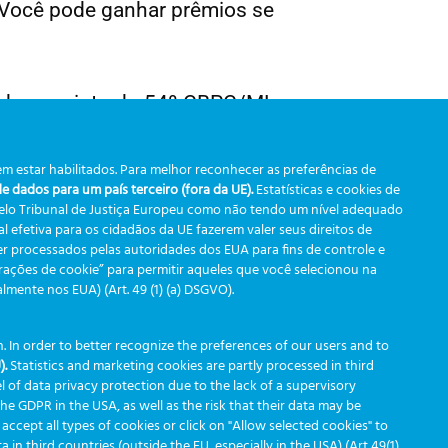
. Você pode ganhar prêmios se
odo o recinto do 54º CBPC/ML.
va ao próximo enigma.
m estar habilitados. Para melhor reconhecer as preferências de
 dados para um país terceiro (fora da UE).
Estatísticas e cookies de
escobri-las na sequência.
pelo Tribunal de Justiça Europeu como não tendo um nível adequado
im do jogo, onde serão entregues
 efetiva para os cidadãos da UE fazerem valer seus direitos de
r processados pelas autoridades dos EUA para fins de controle e
urações de cookie” para permitir aqueles que você selecionou na
ente nos EUA) (Art. 49 (1) (a) DSGVO).
fio? Podemos começar?
 In order to better recognize the preferences of our users and to
).
Statistics and marketing cookies are partly processed in third
l of data privacy protection due to the lack of a supervisory
 the GDPR in the USA, as well as the risk that their data may be
 accept all types of cookies or click on "Allow selected cookies" to
in third countries (outside the EU, especially in the USA) (Art 49(1)