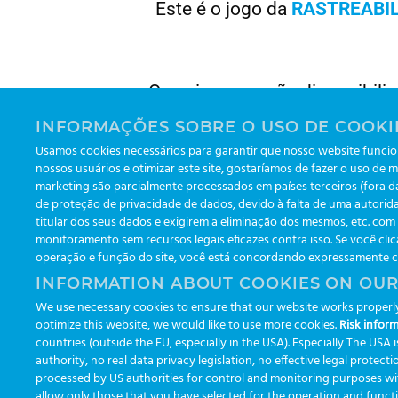
Este é o jogo da
RASTREABI
Os enigmas serão disponibili
Para participar você
INFORMAÇÕES SOBRE O USO DE COOKI
Usamos cookies necessários para garantir que nosso website funcion
nossos usuários e otimizar este site, gostaríamos de fazer o uso de m
Daremos as dicas de onde
marketing são parcialmente processados em países terceiros (fora 
Quando descobrir as respostas, 
de proteção de privacidade de dados, devido à falta de uma autorida
titular dos seus dados e exigirem a eliminação dos mesmos, etc. co
monitoramento sem recursos legais eficazes contra isso. Se você clic
operação e função do site, você está concordando expressamente com
INFORMATION ABOUT COOKIES ON OUR
Mas não dê bobeira, 
We use necessary cookies to ensure that our website works properly 
optimize this website, we would like to use more cookies.
Risk inform
countries (outside the EU, especially in the USA). Especially The USA
authority, no real data privacy legislation, no effective legal protect
processed by US authorities for control and monitoring purposes withou
allow only those that you have selected for the operation and functio