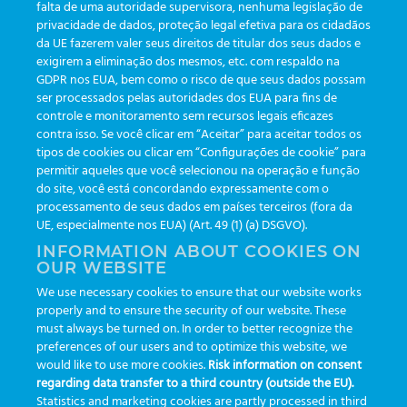
falta de uma autoridade supervisora, nenhuma legislação de
privacidade de dados, proteção legal efetiva para os cidadãos
da UE fazerem valer seus direitos de titular dos seus dados e
exigirem a eliminação dos mesmos, etc. com respaldo na
GDPR nos EUA, bem como o risco de que seus dados possam
CAÇA AO TESOURO
ser processados pelas autoridades dos EUA para fins de
controle e monitoramento sem recursos legais eficazes
contra isso. Se você clicar em “Aceitar” para aceitar todos os
tipos de cookies ou clicar em “Configurações de cookie” para
Essa dica foi super fácil e eu aposto que
permitir aqueles que você selecionou na operação e função
você desvendou o mistério em poucos
do site, você está concordando expressamente com o
processamento de seus dados em países terceiros (fora da
minutos, não é?
UE, especialmente nos EUA) (Art. 49 (1) (a) DSGVO).
INFORMATION ABOUT COOKIES ON
OUR WEBSITE
É claro que a resposta é
NewsLab
! Uma
We use necessary cookies to ensure that our website works
revista incrível, cheia de novidades e onde
properly and to ensure the security of our website. These
must always be turned on. In order to better recognize the
você encontra atualidades do segmento de
preferences of our users and to optimize this website, we
análises clínicas e outros segmentos
would like to use more cookies.
Risk information on consent
regarding data transfer to a third country (outside the EU).
científicos.
Statistics and marketing cookies are partly processed in third