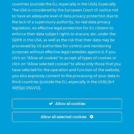
countries (outside the EU, especially in the USA). Especially
The USA is considered by the European Court of Justice not
Prepare-se para a próxima dica:
to have an adequate level of data privacy protection due to
the lack of a supervisory authority, no real data privacy
legislation, no effective legal protection for EU citizens to
enforce their data subject rights to erasure, etc. under the
GDPR in the USA, as well as the risk that their data may be
IR PARA A PISTA 3
processed by US authorities for control and monitoring
purposes without effective legal remedies against it. If you
click on "Allow all cookies" to accept all types of cookies or
click on "Allow selected cookies" to allow only those that you
Segunda a sexta das 8:30 às 17:30
have selected for the operation and function of the website,
you also expressly consent to the processing of your data in
third countries (outside the EU, especially in the USA) (Art
49(1)(a) DSGVO).
Allow all cookies
Allow all selected cookies