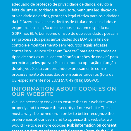
adequado de proteção de privacidade de dados, devido à
falta de uma autoridade supervisora, nenhuma legislação de
privacidade de dados, proteção legal efetiva para os cidadãos
da UE fazerem valer seus direitos de titular dos seus dados e
exigirem a eliminação dos mesmos, etc. com respaldo na
GDPR nos EUA, bem como o risco de que seus dados possam
ser processados pelas autoridades dos EUA para fins de
controle e monitoramento sem recursos legais eficazes
contra isso. Se você clicar em “Aceitar” para aceitar todos os
tipos de cookies ou clicar em “Configurações de cookie” para
permitir aqueles que você selecionou na operação e função
do site, você está concordando expressamente com o
PISTA 3
processamento de seus dados em países terceiros (fora da
UE, especialmente nos EUA) (Art. 49 (1) (a) DSGVO).
Proporcionamos interfaceamento com
INFORMATION ABOUT COOKIES ON
OUR WEBSITE
equipamentos de laboratório com rapidez e
We use necessary cookies to ensure that our website works
segurança nas análises e resultados de
properly and to ensure the security of our website. These
must always be turned on. In order to better recognize the
exames.
preferences of our users and to optimize this website, we
would like to use more cookies.
Risk information on consent