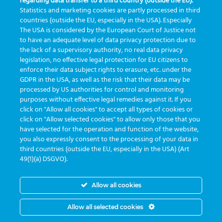
regarding data transfer to a third country (outside the EU).
Me integro a diversos sistemas, desde
Statistics and marketing cookies are partly processed in third
countries (outside the EU, especially in the USA). Especially
hospitalares até laboratórios de apoio e
The USA is considered by the European Court of Justice not
operadoras.
to have an adequate level of data privacy protection due to
the lack of a supervisory authority, no real data privacy
legislation, no effective legal protection for EU citizens to
Trabalhamos com a tecnologia de Cloud
enforce their data subject rights to erasure, etc. under the
GDPR in the USA, as well as the risk that their data may be
para armazenamento de dados.
processed by US authorities for control and monitoring
purposes without effective legal remedies against it. If you
click on "Allow all cookies" to accept all types of cookies or
Meu nome é uma das principais teclas em
click on "Allow selected cookies" to allow only those that you
have selected for the operation and function of the website,
seu computador. Venha nos visitar!
you also expressly consent to the processing of your data in
third countries (outside the EU, especially in the USA) (Art
49(1)(a) DSGVO).
Allow all cookies
Allow all selected cookies