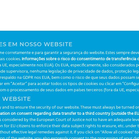
ES EM NOSSO WEBSITE
e corretamente e para garantir a segurança do website. Estes sempre deve
Segunda a sexta das 8:30 às 17:30
ais cookies.
Informações sobre o risco do consentimento de transferência de
da UE, especialmente nos EUA). Os EUA, especificamente, são considerados 
de supervisora, nenhuma legislação de privacidade de dados, proteção legal
m respaldo na GDPR nos EUA, bem como o risco de que seus dados possam se
ar em “Aceitar” para aceitar todos os tipos de cookies ou clicar em “Config
 o processamento de seus dados em países terceiros (fora da UE, especialm
 WEBSITE
and to ensure the security of our website. These must always be turned on.
ation on consent regarding data transfer to a third country (outside the EU
 is considered by the European Court of Justice not to have an adequate leve
ion for EU citizens to enforce their data subject rights to erasure, etc. under
t effective legal remedies against it. If you click on "Allow all cookies" to
n of the website, you also expressly consent to the processing of your data 