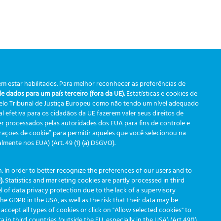
m estar habilitados. Para melhor reconhecer as preferências de
 dados para um país terceiro (fora da UE).
Estatísticas e cookies de
pelo Tribunal de Justiça Europeu como não tendo um nível adequado
 efetiva para os cidadãos da UE fazerem valer seus direitos de
r processados pelas autoridades dos EUA para fins de controle e
urações de cookie” para permitir aqueles que você selecionou na
ente nos EUA) (Art. 49 (1) (a) DSGVO).
 In order to better recognize the preferences of our users and to
).
Statistics and marketing cookies are partly processed in third
l of data privacy protection due to the lack of a supervisory
 the GDPR in the USA, as well as the risk that their data may be
 accept all types of cookies or click on "Allow selected cookies" to
in third countries (outside the EU, especially in the USA) (Art 49(1)