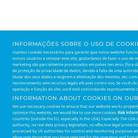
INFORMAÇÕES SOBRE O USO DE COOKI
Usamos cookies necessários para garantir que nosso website funcion
nossos usuários e otimizar este site, gostaríamos de fazer o uso de m
marketing são parcialmente processados em países terceiros (fora 
de proteção de privacidade de dados, devido à falta de uma autorida
titular dos seus dados e exigirem a eliminação dos mesmos, etc. co
monitoramento sem recursos legais eficazes contra isso. Se você clic
operação e função do site, você está concordando expressamente com
INFORMATION ABOUT COOKIES ON OUR
We use necessary cookies to ensure that our website works properly 
optimize this website, we would like to use more cookies.
Risk inform
countries (outside the EU, especially in the USA). Especially The USA
authority, no real data privacy legislation, no effective legal protect
processed by US authorities for control and monitoring purposes withou
allow only those that you have selected for the operation and functio