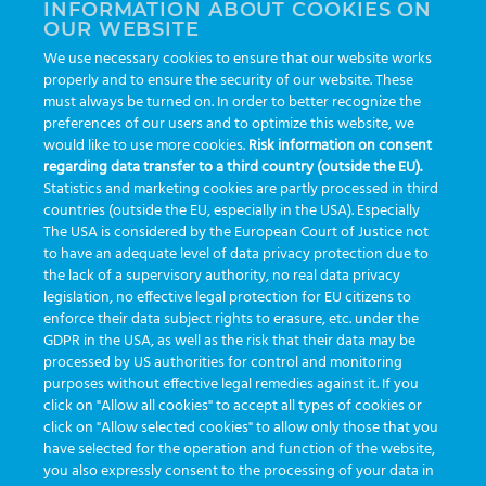
INFORMATION ABOUT COOKIES ON
OUR WEBSITE
We use necessary cookies to ensure that our website works
Cliente
*
properly and to ensure the security of our website. These
must always be turned on. In order to better recognize the
preferences of our users and to optimize this website, we
would like to use more cookies.
Risk information on consent
Informe o nome do laboratório
regarding data transfer to a third country (outside the EU).
Statistics and marketing cookies are partly processed in third
countries (outside the EU, especially in the USA). Especially
E-Mail
*
The USA is considered by the European Court of Justice not
to have an adequate level of data privacy protection due to
the lack of a supervisory authority, no real data privacy
legislation, no effective legal protection for EU citizens to
Informe o e-mail do cliente
enforce their data subject rights to erasure, etc. under the
GDPR in the USA, as well as the risk that their data may be
processed by US authorities for control and monitoring
purposes without effective legal remedies against it. If you
click on "Allow all cookies" to accept all types of cookies or
click on "Allow selected cookies" to allow only those that you
have selected for the operation and function of the website,
you also expressly consent to the processing of your data in