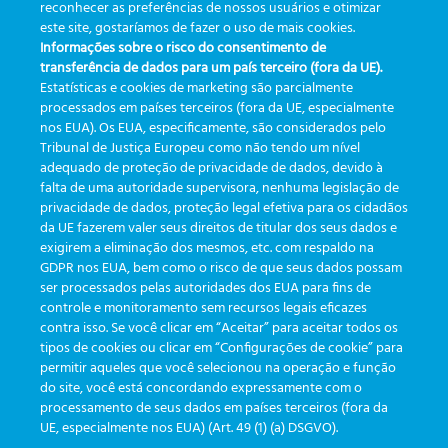
reconhecer as preferências de nossos usuários e otimizar
este site, gostaríamos de fazer o uso de mais cookies.
Informações sobre o risco do consentimento de
transferência de dados para um país terceiro (fora da UE).
Estatísticas e cookies de marketing são parcialmente
processados em países terceiros (fora da UE, especialmente
nos EUA). Os EUA, especificamente, são considerados pelo
Tribunal de Justiça Europeu como não tendo um nível
Gerador de Cupom
adequado de proteção de privacidade de dados, devido à
falta de uma autoridade supervisora, nenhuma legislação de
Cadastre as informações abaixo e clique em
SENDEN
privacidade de dados, proteção legal efetiva para os cidadãos
O código do Cupom será gerado automaticamente
da UE fazerem valer seus direitos de titular dos seus dados e
exigirem a eliminação dos mesmos, etc. com respaldo na
GDPR nos EUA, bem como o risco de que seus dados possam
ser processados pelas autoridades dos EUA para fins de
controle e monitoramento sem recursos legais eficazes
contra isso. Se você clicar em “Aceitar” para aceitar todos os
„
*
“ zeigt erforderliche Felder an
tipos de cookies ou clicar em “Configurações de cookie” para
permitir aqueles que você selecionou na operação e função
Plano
*
do site, você está concordando expressamente com o
processamento de seus dados em países terceiros (fora da
UE, especialmente nos EUA) (Art. 49 (1) (a) DSGVO).